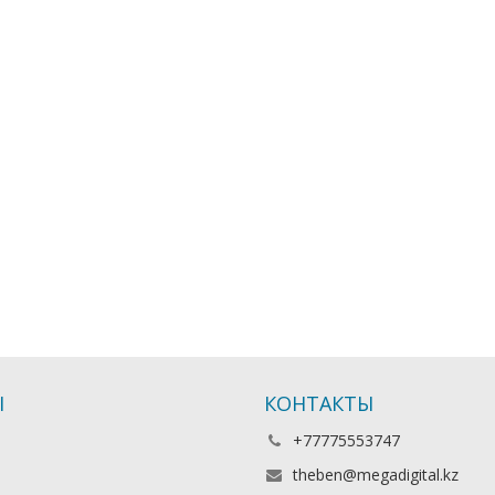
Ы
КОНТАКТЫ
+77775553747
theben@megadigital.kz