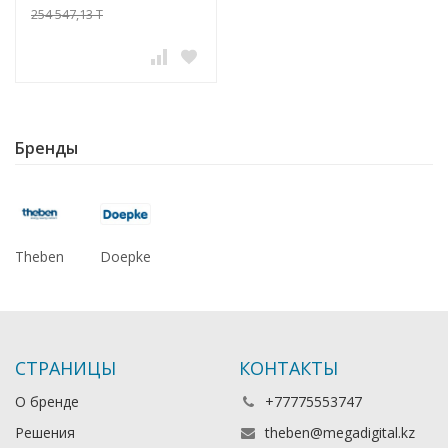
254 547,13 T
Бренды
Theben
Doepke
СТРАНИЦЫ
КОНТАКТЫ
О бренде
+77775553747
Решения
theben@megadigital.kz