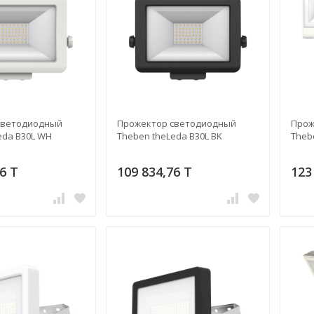
светодиодный
Прожектор светодиодный
Прож
eda B30L WH
Theben theLeda B30L BK
Theb
6 T
109 834,76 T
123