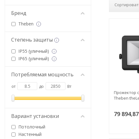
Сортироват
Бренд
Theben
i
Степень защиты
i
IP55 (уличный)
i
IP65 (уличный)
i
Потребляемая мощность
от
до
Вт
Прожектор 
Theben theL
79 894,87
Вариант установки
Потолочный
Настенный