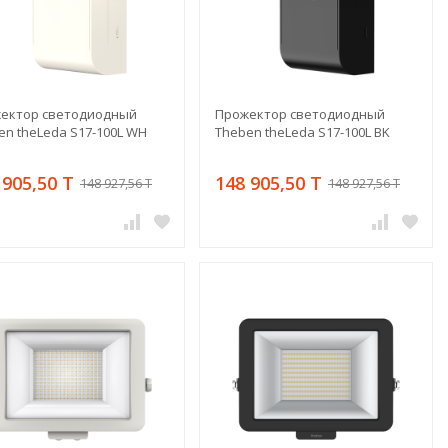
ектор светодиодный
Прожектор светодиодный
en theLeda S17-100L WH
Theben theLeda S17-100L BK
 905,50 T
148 905,50 T
148 927,56 T
148 927,56 T