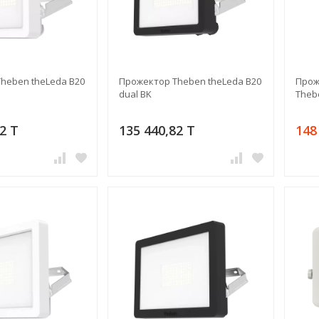
heben theLeda B20
Прожектор Theben theLeda B20
Прож
dual BK
Theb
2 T
135 440,82 T
148