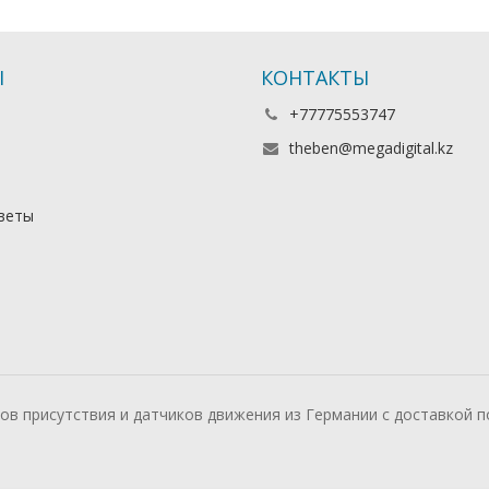
Ы
КОНТАКТЫ
+77775553747
theben@megadigital.kz
веты
ков присутствия и датчиков движения из Германии с доставкой п