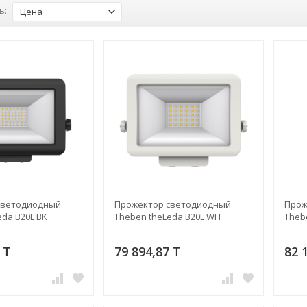
ь:
Цена
светодиодный
Прожектор светодиодный
Прож
eda B20L BK
Theben theLeda B20L WH
Theb
 T
79 894,87 T
82 