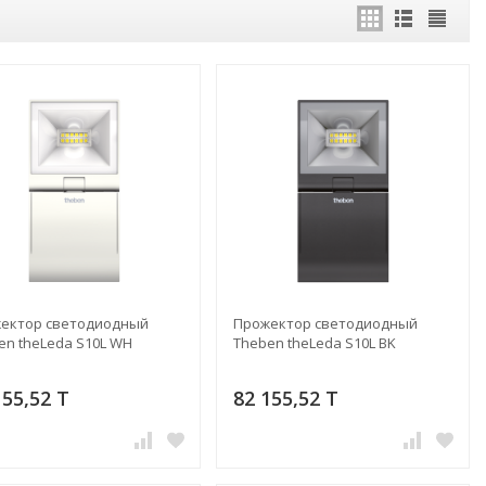
ектор светодиодный
Прожектор светодиодный
en theLeda S10L WH
Theben theLeda S10L BK
155,52 T
82 155,52 T