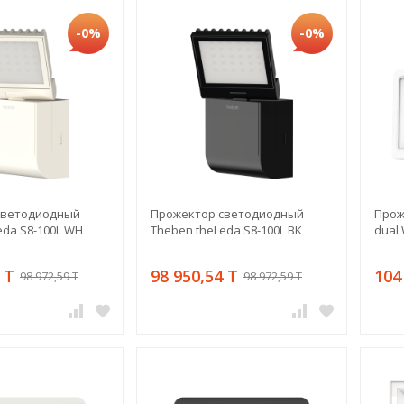
-0%
-0%
светодиодный
Прожектор светодиодный
Прож
eda S8-100L WH
Theben theLeda S8-100L BK
dual
 T
98 950,54 T
104
98 972,59 T
98 972,59 T