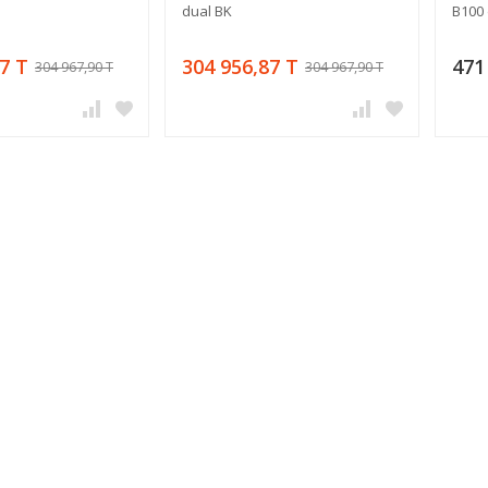
dual BK
B100
7 T
304 956,87 T
471
304 967,90 T
304 967,90 T