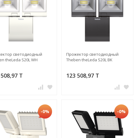
ектор светодиодный
Прожектор светодиодный
en theLeda S20L WH
Theben theLeda S20L BK
 508,97 T
123 508,97 T
-0%
-0%