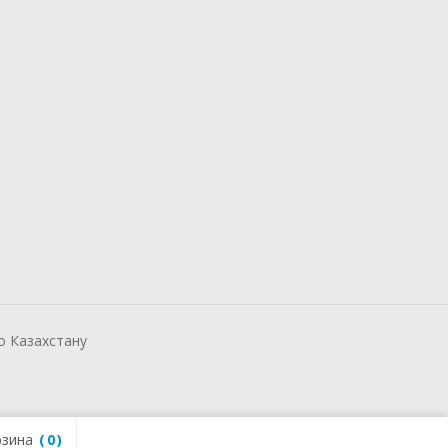
о Казахстану
зина
0