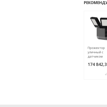
РЕКОМЕНД
Прожектор
уличный с
датчиком
движения T
174 842,3
theLeda S17-
BK