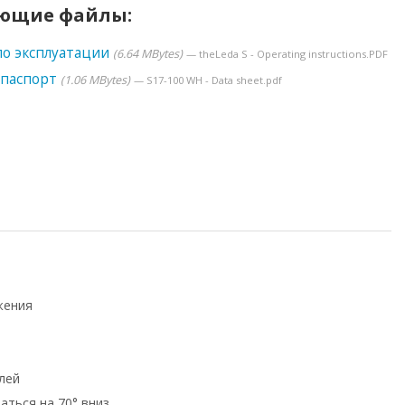
ющие файлы:
по эксплуатации
6.64 MBytes
theLeda S - Operating instructions.PDF
 паспорт
1.06 MBytes
S17-100 WH - Data sheet.pdf
жения
лей
ться на 70° вниз.