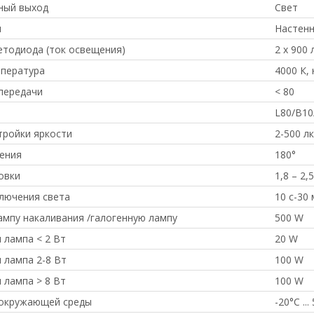
ный выход
Свет
и
Настен
тодиода (ток освещения)
2 x 900 
пература
4000 К,
передачи
< 80
L80/B10
тройки яркости
2-500 лк
ения
180°
овки
1,8 – 2,
лючения света
10 с-30
ампу накаливания /галогенную лампу
500 W
 лампа < 2 Вт
20 W
 лампа 2-8 Вт
100 W
 лампа > 8 Вт
100 W
 окружающей среды
-20°C ...