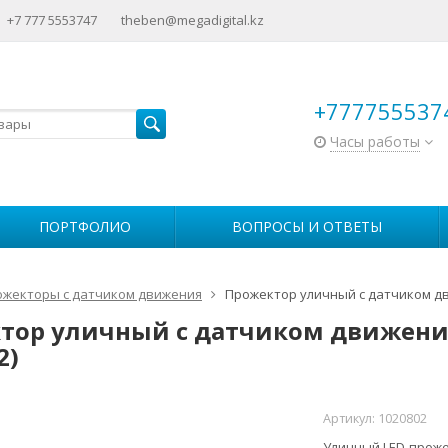
+7 777 5553747
theben@megadigital.kz
+777755537
Часы работы
ПОРТФОЛИО
ВОПРОСЫ И ОТВЕТЫ
ожекторы с датчиком движения
Прожектор уличный с датчиком дв
тор уличный с датчиком движения
2)
Артикул:
1020802
Уличный LED-проже