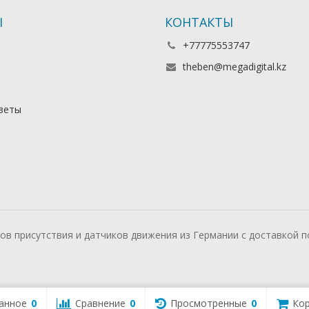
Ы
КОНТАКТЫ
+77775553747
theben@megadigital.kz
веты
ков присутствия и датчиков движения из Германии с доставкой п
анное
0
Сравнение
0
Просмотренные
0
Кор