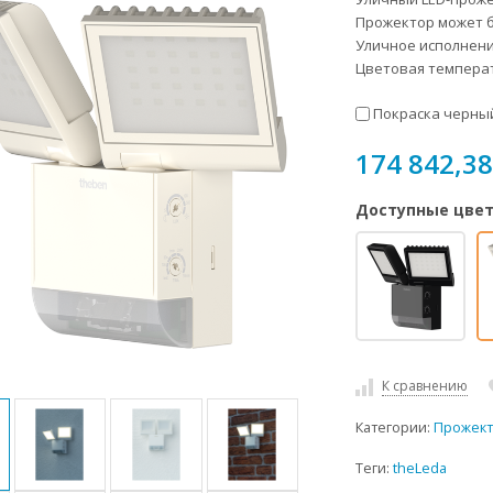
Прожектор может бы
Уличное исполнение
Цветовая температ
Покраска черный
174 842,38
Доступные цвет
К сравнению
Категории:
Прожект
Теги:
theLeda