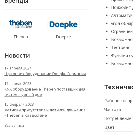
Бренды
Подходит 
Автоматич
угол обна
Ограничен
Theben
Doepke
Возможно 
Тестовая 
Новости
Функция с
Возможнос
17 апреля 2024
Щитовое оборудование Doepke Германия
17 апреля 2023
Техниче
KNX оборудование Theben поставщик для
системы умный дом
Рабочее нап
15 февраля 2023
Частота
Датчики присутствия и датчики движения
- Theben в Казахстане
Потребление 
Все записи
Цвет