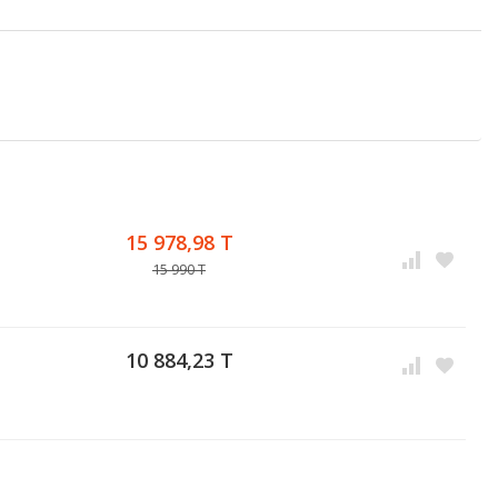
15 978,98 T
15 990 T
10 884,23 T