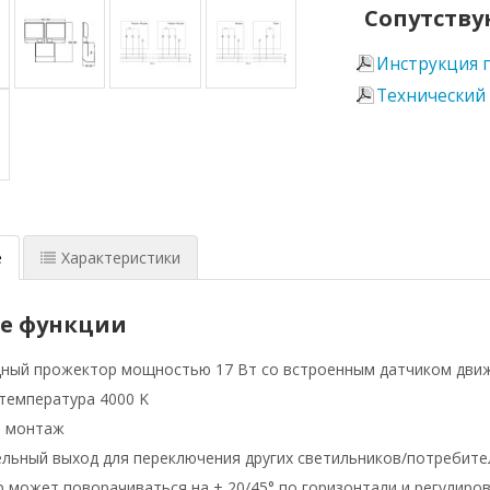
Сопутству
Инструкция 
Технический
е
Характеристики
е функции
ный прожектор мощностью 17 Вт со встроенным датчиком дви
температура 4000 K
й монтаж
льный выход для переключения других светильников/потребите
 может поворачиваться на ± 20/45° по горизонтали и регулирова