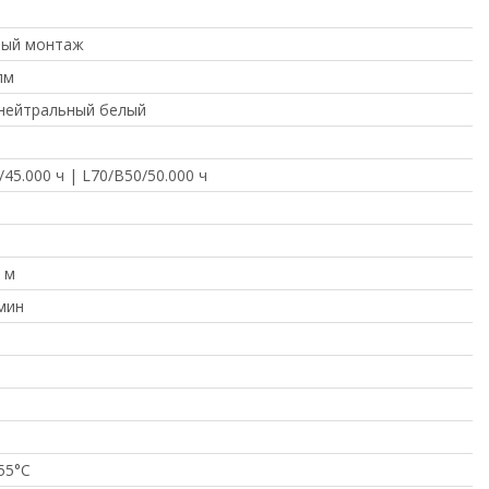
ный монтаж
лм
 нейтральный белый
/45.000 ч | L70/B50/50.000 ч
5 м
 мин
 55°C