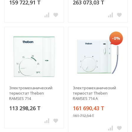
159 722,91 T
263 073,03 T
-0%
Электромеханический
Электромеханический
термостат Theben
термостат Theben
RAMSES 714
RAMSES 714 A
113 298,26 T
161 690,43 T
161 712,54 T