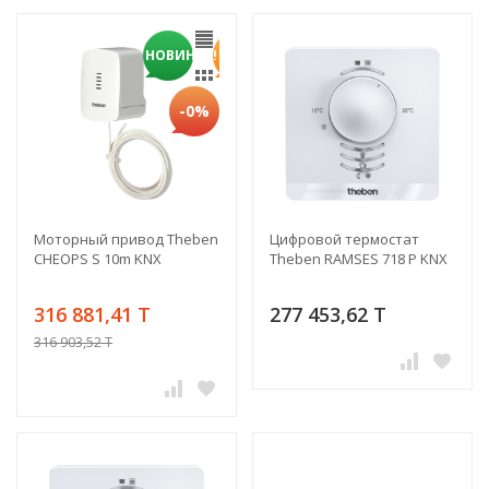
НОВИНКА!
-0%
Моторный привод Theben
Цифровой термостат
CHEOPS S 10m KNX
Theben RAMSES 718 P KNX
316 881,41 T
277 453,62 T
316 903,52 T