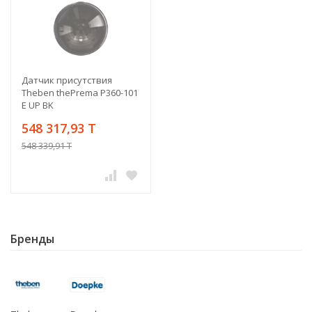
Датчик присутствия
Theben thePrema P360-101
E UP BK
548 317,93 T
548 339,91 T
Бренды